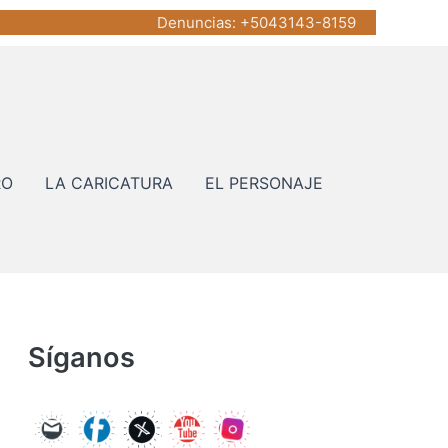
Denuncias
: +5043143-8159
RO
LA CARICATURA
EL PERSONAJE
Síganos