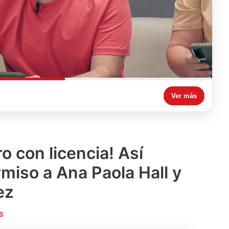
Ver más
ro con licencia! Así
miso a Ana Paola Hall y
ez
6