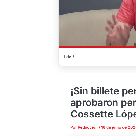
1 de 3
¡Sin billete pe
aprobaron per
Cossette Lóp
Por
Redacción
/
18 de junio de 202