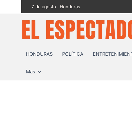
Ir
7 de agosto | Honduras
al
contenido
HONDURAS
POLÍTICA
ENTRETENIMIEN
Mas