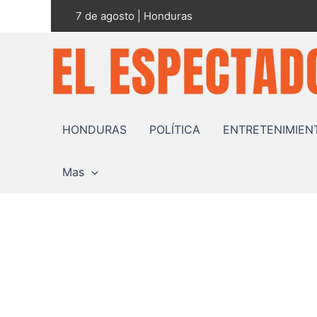
Ir
7 de agosto | Honduras
al
contenido
HONDURAS
POLÍTICA
ENTRETENIMIEN
Mas