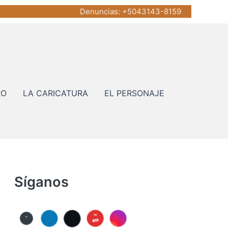
Denuncias
: +5043143-8159
RO
LA CARICATURA
EL PERSONAJE
Síganos