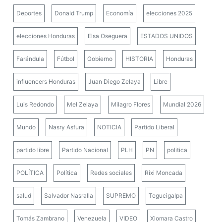
Deportes
Donald Trump
Economía
elecciones 2025
elecciones Honduras
Elsa Oseguera
ESTADOS UNIDOS
Farándula
Fútbol
Gobierno
HISTORIA
Honduras
influencers Honduras
Juan Diego Zelaya
Libre
Luis Redondo
Mel Zelaya
Milagro Flores
Mundial 2026
Mundo
Nasry Asfura
NOTICIA
Partido Liberal
partido libre
Partido Nacional
PLH
PN
politica
POLÍTICA
Política
Redes sociales
Rixi Moncada
salud
Salvador Nasralla
SUPREMO
Tegucigalpa
Tomás Zambrano
Venezuela
VIDEO
Xiomara Castro