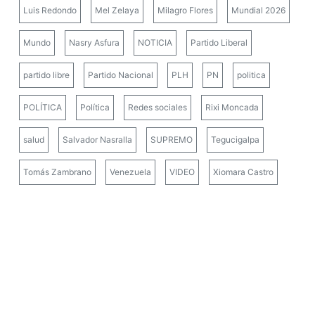
Luis Redondo
Mel Zelaya
Milagro Flores
Mundial 2026
Mundo
Nasry Asfura
NOTICIA
Partido Liberal
partido libre
Partido Nacional
PLH
PN
politica
POLÍTICA
Política
Redes sociales
Rixi Moncada
salud
Salvador Nasralla
SUPREMO
Tegucigalpa
Tomás Zambrano
Venezuela
VIDEO
Xiomara Castro