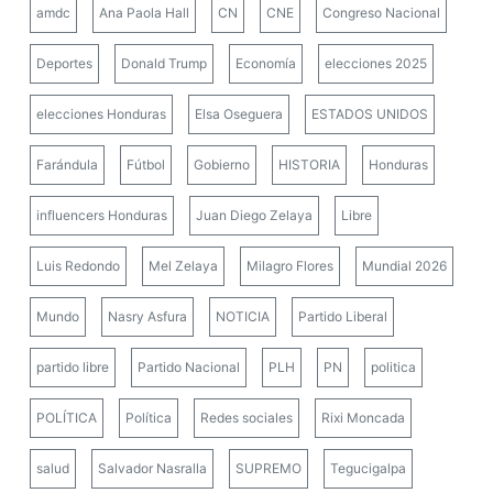
amdc
Ana Paola Hall
CN
CNE
Congreso Nacional
Deportes
Donald Trump
Economía
elecciones 2025
elecciones Honduras
Elsa Oseguera
ESTADOS UNIDOS
Farándula
Fútbol
Gobierno
HISTORIA
Honduras
influencers Honduras
Juan Diego Zelaya
Libre
Luis Redondo
Mel Zelaya
Milagro Flores
Mundial 2026
Mundo
Nasry Asfura
NOTICIA
Partido Liberal
partido libre
Partido Nacional
PLH
PN
politica
POLÍTICA
Política
Redes sociales
Rixi Moncada
salud
Salvador Nasralla
SUPREMO
Tegucigalpa