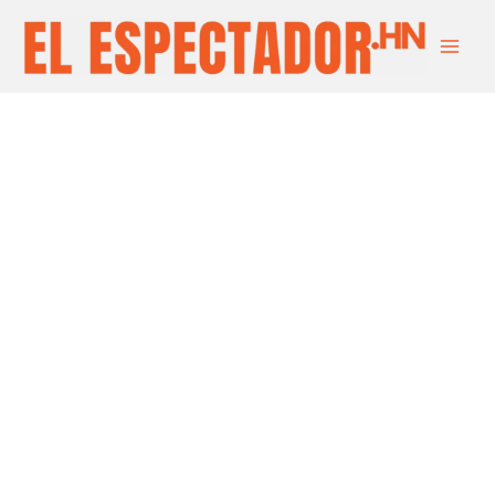
Ir
Main
al
Men
contenido