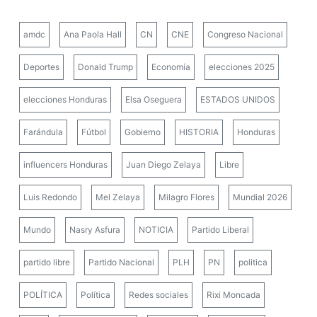
amdc
Ana Paola Hall
CN
CNE
Congreso Nacional
Deportes
Donald Trump
Economía
elecciones 2025
elecciones Honduras
Elsa Oseguera
ESTADOS UNIDOS
Farándula
Fútbol
Gobierno
HISTORIA
Honduras
influencers Honduras
Juan Diego Zelaya
Libre
Luis Redondo
Mel Zelaya
Milagro Flores
Mundial 2026
Mundo
Nasry Asfura
NOTICIA
Partido Liberal
partido libre
Partido Nacional
PLH
PN
politica
POLÍTICA
Política
Redes sociales
Rixi Moncada