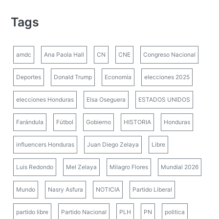
Tags
amdc
Ana Paola Hall
CN
CNE
Congreso Nacional
Deportes
Donald Trump
Economía
elecciones 2025
elecciones Honduras
Elsa Oseguera
ESTADOS UNIDOS
Farándula
Fútbol
Gobierno
HISTORIA
Honduras
influencers Honduras
Juan Diego Zelaya
Libre
Luis Redondo
Mel Zelaya
Milagro Flores
Mundial 2026
Mundo
Nasry Asfura
NOTICIA
Partido Liberal
partido libre
Partido Nacional
PLH
PN
politica