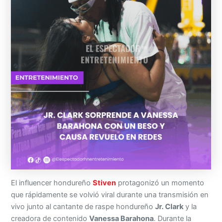
El influencer hondureño
Stiven
protagonizó un momento
que rápidamente se volvió viral durante una transmisión en
vivo junto al cantante de raspe hondureño
Jr. Clark
y la
creadora de contenido
Vanessa Barahona
. Durante la