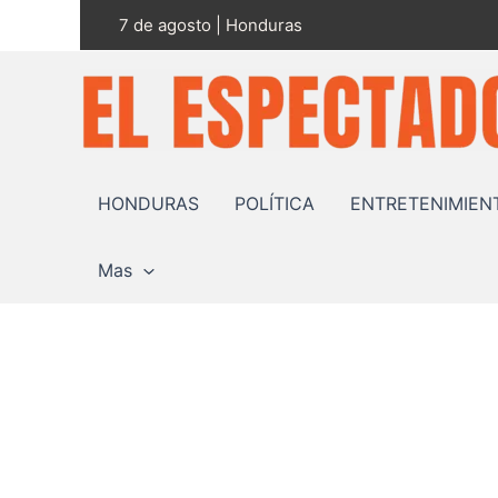
Ir
7 de agosto | Honduras
al
contenido
HONDURAS
POLÍTICA
ENTRETENIMIEN
Mas