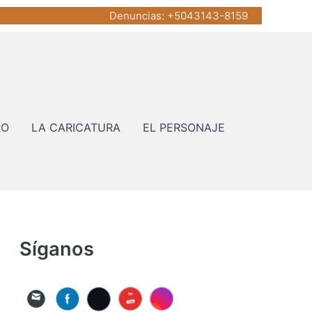
Denuncias
: +5043143-8159
RO
LA CARICATURA
EL PERSONAJE
Síganos