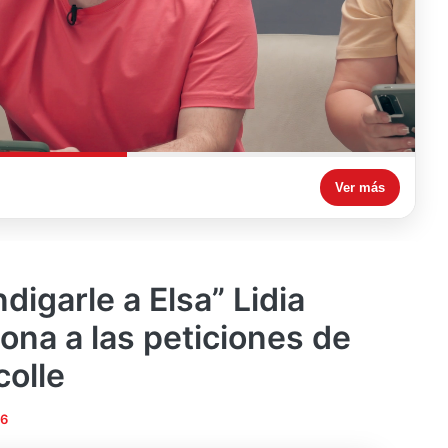
Ver más
igarle a Elsa” Lidia
ona a las peticiones de
colle
26