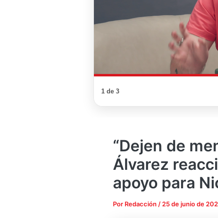
1 de 3
“Dejen de mend
Álvarez reacci
apoyo para Ni
Por
Redacción
/
25 de junio de 20