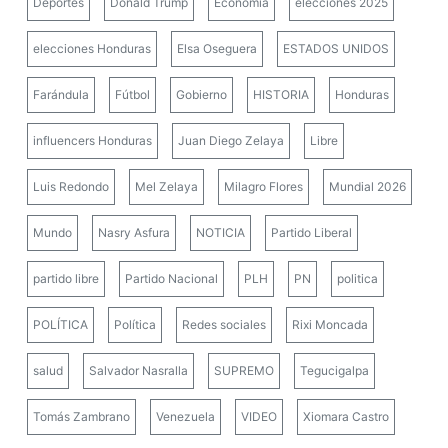
Deportes
Donald Trump
Economía
elecciones 2025
elecciones Honduras
Elsa Oseguera
ESTADOS UNIDOS
Farándula
Fútbol
Gobierno
HISTORIA
Honduras
influencers Honduras
Juan Diego Zelaya
Libre
Luis Redondo
Mel Zelaya
Milagro Flores
Mundial 2026
Mundo
Nasry Asfura
NOTICIA
Partido Liberal
partido libre
Partido Nacional
PLH
PN
politica
POLÍTICA
Política
Redes sociales
Rixi Moncada
salud
Salvador Nasralla
SUPREMO
Tegucigalpa
Tomás Zambrano
Venezuela
VIDEO
Xiomara Castro