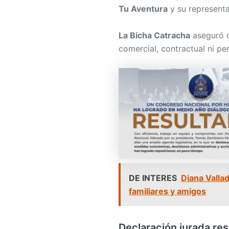
Tu Aventura
y su representa
La Bicha Catracha
aseguró q
comercial, contractual ni p
DE INTERES
Diana Valla
familiares y amigos
Declaración jurada res