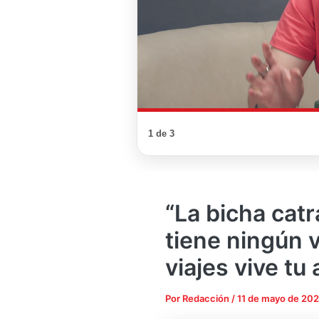
1 de 3
“La bicha catr
tiene ningún v
viajes vive tu
Por
Redacción
/
11 de mayo de 20