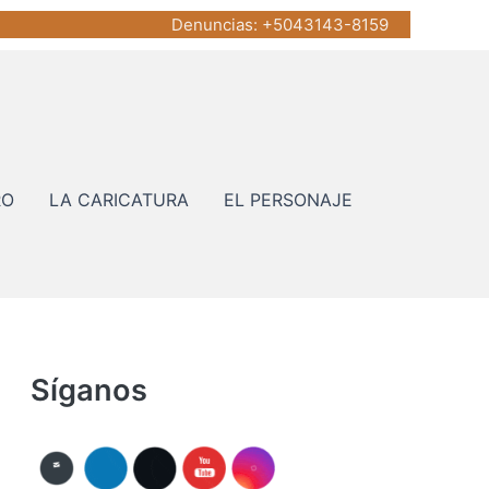
Denuncias
: +5043143-8159
RO
LA CARICATURA
EL PERSONAJE
Síganos