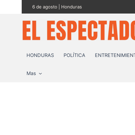
Ir
6 de agosto | Honduras
al
contenido
HONDURAS
POLÍTICA
ENTRETENIMIEN
Mas