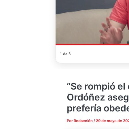
1 de 3
“Se rompió el
Ordóñez aseg
prefería obed
Por
Redacción
/
29 de mayo de 20