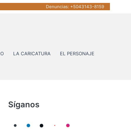
Denuncias
: +5043143-8159
RO
LA CARICATURA
EL PERSONAJE
Síganos