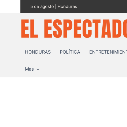
Ir
5 de agosto | Honduras
al
contenido
HONDURAS
POLÍTICA
ENTRETENIMIEN
Mas