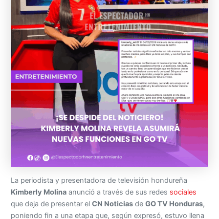
La periodista y presentadora de televisión hondureña
Kimberly Molina
anunció a través de sus redes
sociales
que deja de presentar el
CN Noticias
de
GO TV Honduras
,
poniendo fin a una etapa que, según expresó, estuvo llena