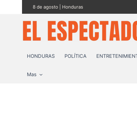
Ir
8 de agosto | Honduras
al
contenido
HONDURAS
POLÍTICA
ENTRETENIMIEN
Mas