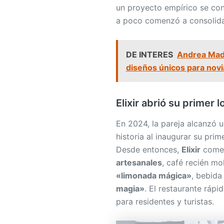
un proyecto empírico se con
a poco comenzó a consolida
DE INTERES
Andrea Madr
diseños únicos para nov
Elixir abrió su primer 
En 2024, la pareja alcanzó
historia al inaugurar su prim
Desde entonces,
Elixir
comen
artesanales
, café recién mo
«limonada mágica»
, bebida
magia»
. El restaurante ráp
para residentes y turistas.