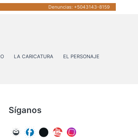
Denuncias
: +5043143-8159
RO
LA CARICATURA
EL PERSONAJE
Síganos