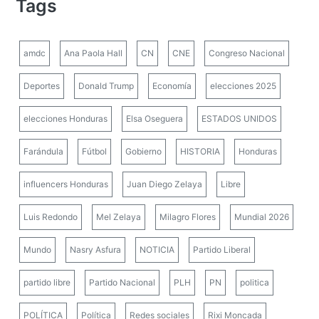
Tags
amdc
Ana Paola Hall
CN
CNE
Congreso Nacional
Deportes
Donald Trump
Economía
elecciones 2025
elecciones Honduras
Elsa Oseguera
ESTADOS UNIDOS
Farándula
Fútbol
Gobierno
HISTORIA
Honduras
influencers Honduras
Juan Diego Zelaya
Libre
Luis Redondo
Mel Zelaya
Milagro Flores
Mundial 2026
Mundo
Nasry Asfura
NOTICIA
Partido Liberal
partido libre
Partido Nacional
PLH
PN
politica
POLÍTICA
Política
Redes sociales
Rixi Moncada