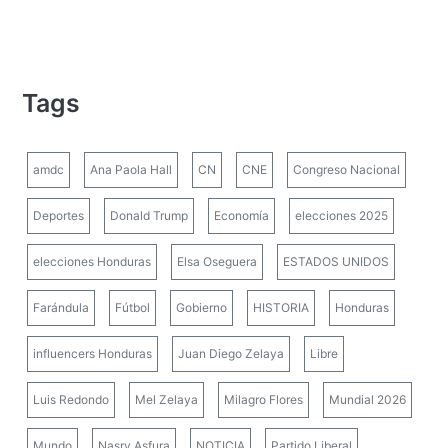
Tags
amdc
Ana Paola Hall
CN
CNE
Congreso Nacional
Deportes
Donald Trump
Economía
elecciones 2025
elecciones Honduras
Elsa Oseguera
ESTADOS UNIDOS
Farándula
Fútbol
Gobierno
HISTORIA
Honduras
influencers Honduras
Juan Diego Zelaya
Libre
Luis Redondo
Mel Zelaya
Milagro Flores
Mundial 2026
Mundo
Nasry Asfura
NOTICIA
Partido Liberal