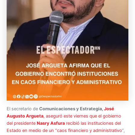
El secretario de
Comunicaciones y Estrategia,
José
Augusto Argueta
, aseguró este viernes que el gobierno
del presidente
Nasry Asfura
recibió las instituciones del
Estado en medio de un “caos financiero y administrativo
”,