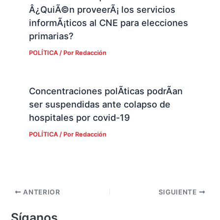
Â¿QuiÃ©n proveerÃ¡ los servicios
informÃ¡ticos al CNE para elecciones
primarias?
POLÍTICA
/ Por
Redacción
Concentraciones polÃ­ticas podrÃ­an
ser suspendidas ante colapso de
hospitales por covid-19
POLÍTICA
/ Por
Redacción
ANTERIOR
SIGUIENTE
Síganos