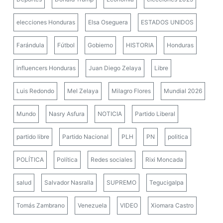
elecciones Honduras
Elsa Oseguera
ESTADOS UNIDOS
Farándula
Fútbol
Gobierno
HISTORIA
Honduras
influencers Honduras
Juan Diego Zelaya
Libre
Luis Redondo
Mel Zelaya
Milagro Flores
Mundial 2026
Mundo
Nasry Asfura
NOTICIA
Partido Liberal
partido libre
Partido Nacional
PLH
PN
politica
POLÍTICA
Política
Redes sociales
Rixi Moncada
salud
Salvador Nasralla
SUPREMO
Tegucigalpa
Tomás Zambrano
Venezuela
VIDEO
Xiomara Castro