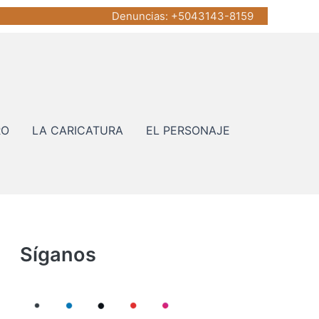
Denuncias
: +5043143-8159
RO
LA CARICATURA
EL PERSONAJE
Síganos