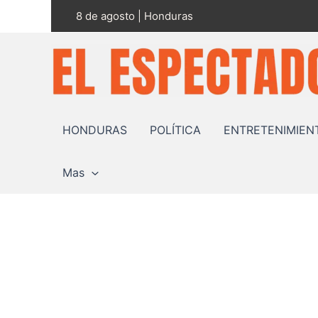
Ir
8 de agosto | Honduras
al
contenido
HONDURAS
POLÍTICA
ENTRETENIMIEN
Mas