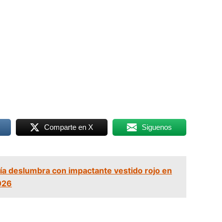
Comparte en X
Siguenos
cía deslumbra con impactante vestido rojo en
026