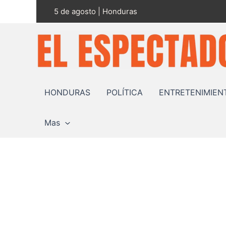
Ir
5 de agosto | Honduras
al
contenido
HONDURAS
POLÍTICA
ENTRETENIMIEN
Mas