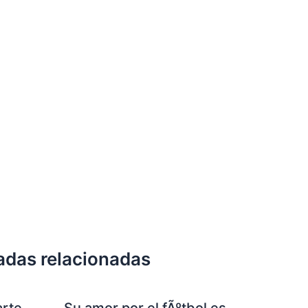
adas relacionadas
arte
Su amor por el fÃºtbol es