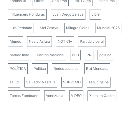
Farándula
Fútbol
Gobierno
HISTORIA
Honduras
influencers Honduras
Juan Diego Zelaya
Libre
Luis Redondo
Mel Zelaya
Milagro Flores
Mundial 2026
Mundo
Nasry Asfura
NOTICIA
Partido Liberal
partido libre
Partido Nacional
PLH
PN
politica
POLÍTICA
Política
Redes sociales
Rixi Moncada
salud
Salvador Nasralla
SUPREMO
Tegucigalpa
Tomás Zambrano
Venezuela
VIDEO
Xiomara Castro