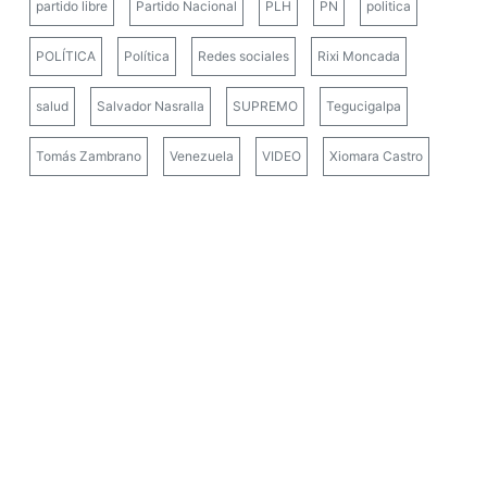
partido libre
Partido Nacional
PLH
PN
politica
POLÍTICA
Política
Redes sociales
Rixi Moncada
salud
Salvador Nasralla
SUPREMO
Tegucigalpa
Tomás Zambrano
Venezuela
VIDEO
Xiomara Castro