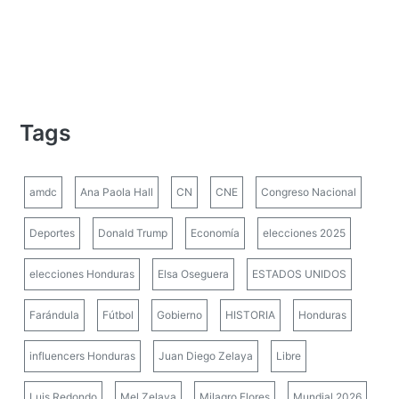
Tags
amdc
Ana Paola Hall
CN
CNE
Congreso Nacional
Deportes
Donald Trump
Economía
elecciones 2025
elecciones Honduras
Elsa Oseguera
ESTADOS UNIDOS
Farándula
Fútbol
Gobierno
HISTORIA
Honduras
influencers Honduras
Juan Diego Zelaya
Libre
Luis Redondo
Mel Zelaya
Milagro Flores
Mundial 2026