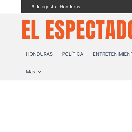
Ir
6 de agosto | Honduras
al
contenido
HONDURAS
POLÍTICA
ENTRETENIMIEN
Mas