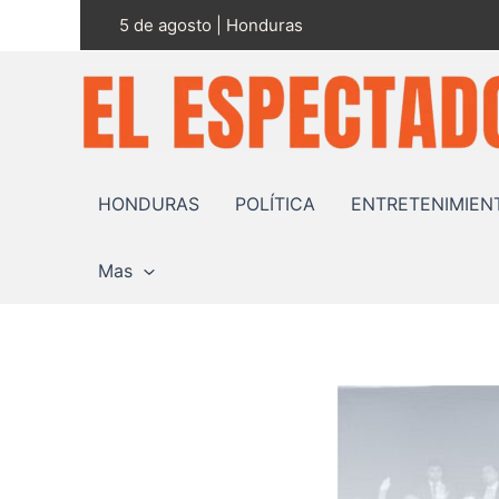
Ir
5 de agosto | Honduras
al
contenido
HONDURAS
POLÍTICA
ENTRETENIMIEN
Mas