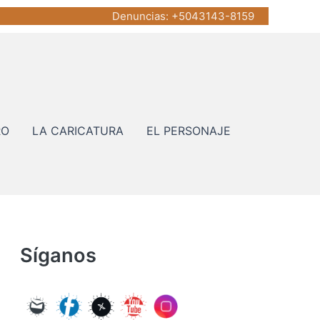
Denuncias
: +5043143-8159
RO
LA CARICATURA
EL PERSONAJE
Síganos