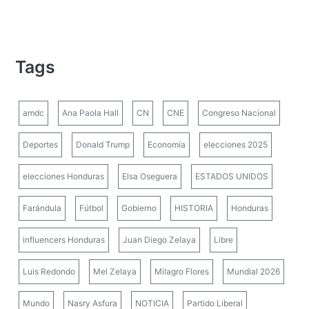
Tags
amdc
Ana Paola Hall
CN
CNE
Congreso Nacional
Deportes
Donald Trump
Economía
elecciones 2025
elecciones Honduras
Elsa Oseguera
ESTADOS UNIDOS
Farándula
Fútbol
Gobierno
HISTORIA
Honduras
influencers Honduras
Juan Diego Zelaya
Libre
Luis Redondo
Mel Zelaya
Milagro Flores
Mundial 2026
Mundo
Nasry Asfura
NOTICIA
Partido Liberal