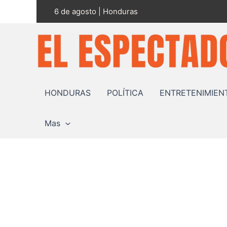
Ir
6 de agosto | Honduras
al
contenido
HONDURAS
POLÍTICA
ENTRETENIMIEN
Mas