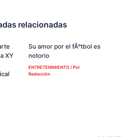
adas relacionadas
arte
Su amor por el fÃºtbol es
la XY
notorio
ENTRETENIMIENTO
/ Por
cal
Redacción