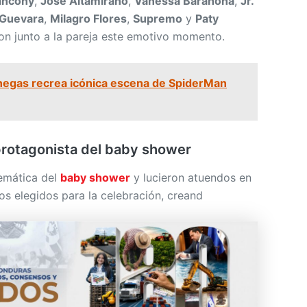
ancony
,
José Altamirano
,
Vanessa Barahona
,
Jr.
 Guevara
,
Milagro Flores
,
Supremo
y
Paty
on junto a la pareja este emotivo momento.
negas recrea icónica escena de SpiderMan
 protagonista del baby shower
temática del
baby shower
y lucieron atuendos en
nos elegidos para la celebración, creand