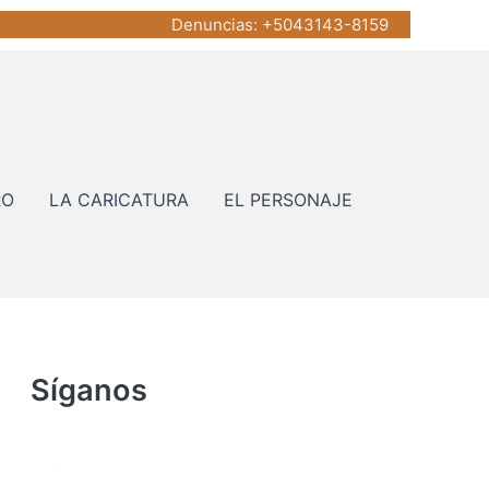
Denuncias
: +5043143-8159
RO
LA CARICATURA
EL PERSONAJE
Síganos