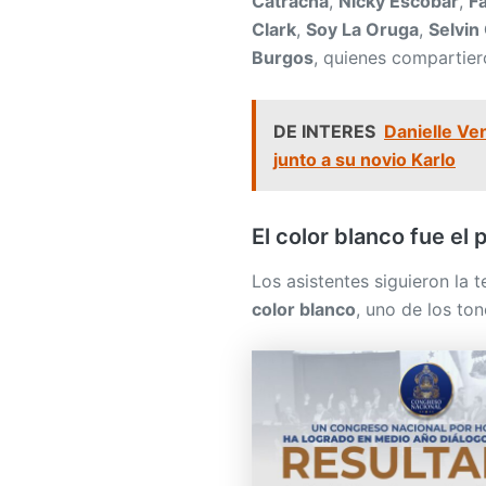
Catracha
,
Nicky Escobar
,
F
Clark
,
Soy La Oruga
,
Selvin
Burgos
, quienes compartier
DE INTERES
Danielle Ve
junto a su novio Karlo
El color blanco fue el
Los asistentes siguieron la 
color blanco
, uno de los to