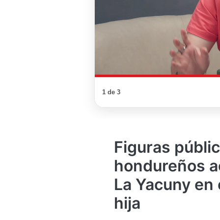
1 de 3
Figuras públic
hondureños a
La Yacuny en 
hija