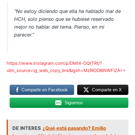
“No estoy diciendo que ella ha hablado mal de
HCH, solo pienso que se hubiese reservado
mejor no hablar del tema. Pienso, en mi
parecer.”
https://www.instagram.com/p/DMt4-OQtTRt/?
utm_source=ig_web_copy_link&igsh=MzRlODBiNWFlZA==
Comparte en Facebook
Comparte en X
Siguenos
DE INTERES
¿Qué está pasando? Emilio