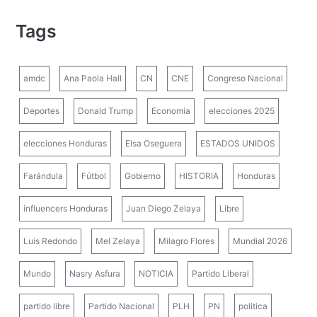
Tags
amdc
Ana Paola Hall
CN
CNE
Congreso Nacional
Deportes
Donald Trump
Economía
elecciones 2025
elecciones Honduras
Elsa Oseguera
ESTADOS UNIDOS
Farándula
Fútbol
Gobierno
HISTORIA
Honduras
influencers Honduras
Juan Diego Zelaya
Libre
Luis Redondo
Mel Zelaya
Milagro Flores
Mundial 2026
Mundo
Nasry Asfura
NOTICIA
Partido Liberal
partido libre
Partido Nacional
PLH
PN
politica