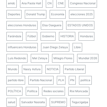
amdc
Ana Paola Hall
CN
CNE
Congreso Nacional
Deportes
Donald Trump
Economía
elecciones 2025
elecciones Honduras
Elsa Oseguera
ESTADOS UNIDOS
Farándula
Fútbol
Gobierno
HISTORIA
Honduras
influencers Honduras
Juan Diego Zelaya
Libre
Luis Redondo
Mel Zelaya
Milagro Flores
Mundial 2026
Mundo
Nasry Asfura
NOTICIA
Partido Liberal
partido libre
Partido Nacional
PLH
PN
politica
POLÍTICA
Política
Redes sociales
Rixi Moncada
salud
Salvador Nasralla
SUPREMO
Tegucigalpa