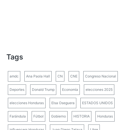
Tags
amdc
Ana Paola Hall
CN
CNE
Congreso Nacional
Deportes
Donald Trump
Economía
elecciones 2025
elecciones Honduras
Elsa Oseguera
ESTADOS UNIDOS
Farándula
Fútbol
Gobierno
HISTORIA
Honduras
influencers Honduras
Juan Diego Zelaya
Libre