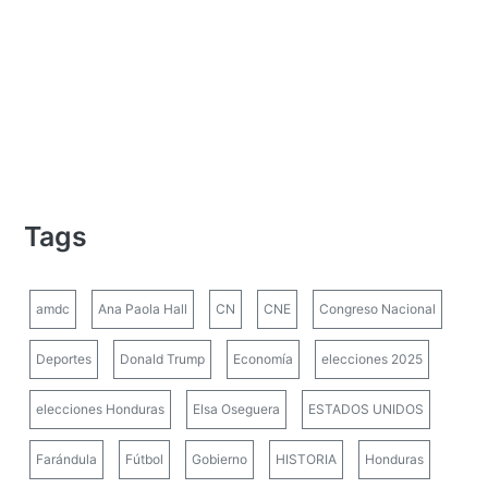
Tags
amdc
Ana Paola Hall
CN
CNE
Congreso Nacional
Deportes
Donald Trump
Economía
elecciones 2025
elecciones Honduras
Elsa Oseguera
ESTADOS UNIDOS
Farándula
Fútbol
Gobierno
HISTORIA
Honduras
influencers Honduras
Juan Diego Zelaya
Libre