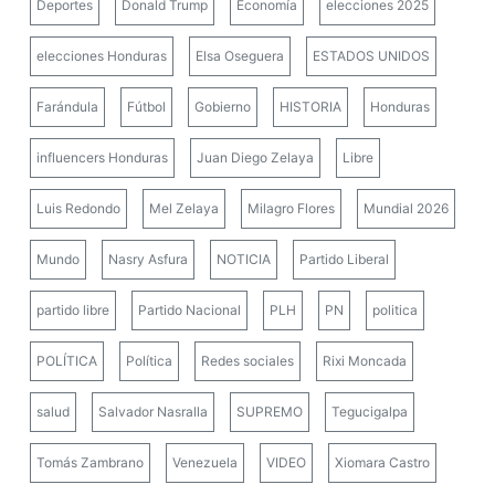
Deportes
Donald Trump
Economía
elecciones 2025
elecciones Honduras
Elsa Oseguera
ESTADOS UNIDOS
Farándula
Fútbol
Gobierno
HISTORIA
Honduras
influencers Honduras
Juan Diego Zelaya
Libre
Luis Redondo
Mel Zelaya
Milagro Flores
Mundial 2026
Mundo
Nasry Asfura
NOTICIA
Partido Liberal
partido libre
Partido Nacional
PLH
PN
politica
POLÍTICA
Política
Redes sociales
Rixi Moncada
salud
Salvador Nasralla
SUPREMO
Tegucigalpa
Tomás Zambrano
Venezuela
VIDEO
Xiomara Castro