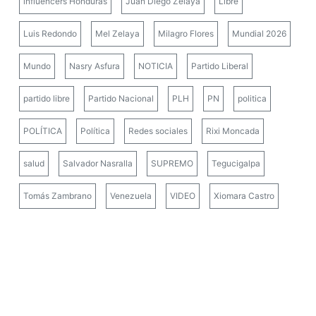
influencers Honduras
Juan Diego Zelaya
Libre
Luis Redondo
Mel Zelaya
Milagro Flores
Mundial 2026
Mundo
Nasry Asfura
NOTICIA
Partido Liberal
partido libre
Partido Nacional
PLH
PN
politica
POLÍTICA
Política
Redes sociales
Rixi Moncada
salud
Salvador Nasralla
SUPREMO
Tegucigalpa
Tomás Zambrano
Venezuela
VIDEO
Xiomara Castro