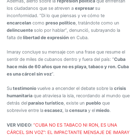
Además, alertó sobre la
represión política
que enfrentan
los ciudadanos que se atreven a
expresar
su
inconformidad. “Di lo que piensas y ve cómo te
encarcelan
como
preso político
, tratándote como un
delincuente
solo por hablar”, denunció, subrayando la
falta de
libertad de expresión
en Cuba.
Imaray concluye su mensaje con una frase que resume el
sentir de miles de cubanos dentro y fuera del país: “
Cuba
hace más de 60 años que no es playa, tabaco y ron. Cuba
es una cárcel sin voz
”.
Su
testimonio
vuelve a encender el debate sobre la
crisis
humanitaria
que atraviesa la isla, recordando al mundo que
detrás del
paraíso turístico
, existe un
pueblo
que
sobrevive entre la
escasez
, la
censura
y el
miedo
.
VER VIDEO:
“CUBA NO ES TABACO NI RON, ES UNA
CÁRCEL SIN VOZ”: EL IMPACTANTE MENSAJE DE IMARAY