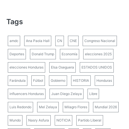
Tags
amdc
Ana Paola Hall
CN
CNE
Congreso Nacional
Deportes
Donald Trump
Economía
elecciones 2025
elecciones Honduras
Elsa Oseguera
ESTADOS UNIDOS
Farándula
Fútbol
Gobierno
HISTORIA
Honduras
influencers Honduras
Juan Diego Zelaya
Libre
Luis Redondo
Mel Zelaya
Milagro Flores
Mundial 2026
Mundo
Nasry Asfura
NOTICIA
Partido Liberal