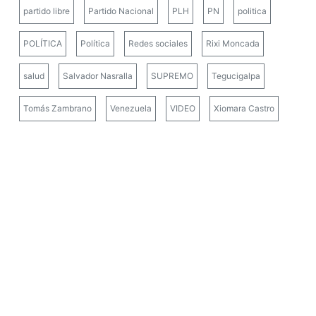
partido libre
Partido Nacional
PLH
PN
politica
POLÍTICA
Política
Redes sociales
Rixi Moncada
salud
Salvador Nasralla
SUPREMO
Tegucigalpa
Tomás Zambrano
Venezuela
VIDEO
Xiomara Castro