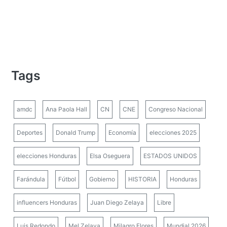
Tags
amdc
Ana Paola Hall
CN
CNE
Congreso Nacional
Deportes
Donald Trump
Economía
elecciones 2025
elecciones Honduras
Elsa Oseguera
ESTADOS UNIDOS
Farándula
Fútbol
Gobierno
HISTORIA
Honduras
influencers Honduras
Juan Diego Zelaya
Libre
Luis Redondo
Mel Zelaya
Milagro Flores
Mundial 2026