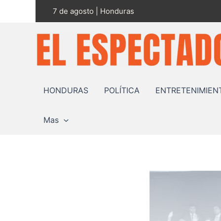
Ir
7 de agosto | Honduras
al
contenido
HONDURAS
POLÍTICA
ENTRETENIMIEN
Mas