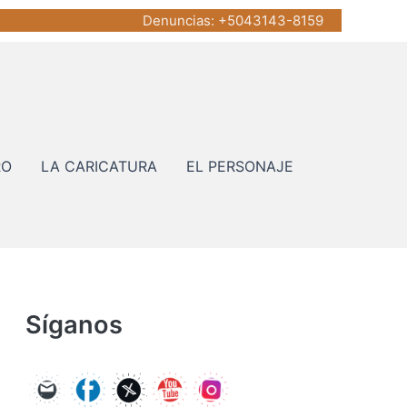
Denuncias
: +5043143-8159
RO
LA CARICATURA
EL PERSONAJE
Síganos