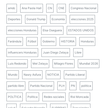
amdc
Ana Paola Hall
CN
CNE
Congreso Nacional
Deportes
Donald Trump
Economía
elecciones 2025
elecciones Honduras
Elsa Oseguera
ESTADOS UNIDOS
Farándula
Fútbol
Gobierno
HISTORIA
Honduras
influencers Honduras
Juan Diego Zelaya
Libre
Luis Redondo
Mel Zelaya
Milagro Flores
Mundial 2026
Mundo
Nasry Asfura
NOTICIA
Partido Liberal
partido libre
Partido Nacional
PLH
PN
politica
POLÍTICA
Política
Redes sociales
Rixi Moncada
salud
Salvador Nasralla
SUPREMO
Tegucigalpa