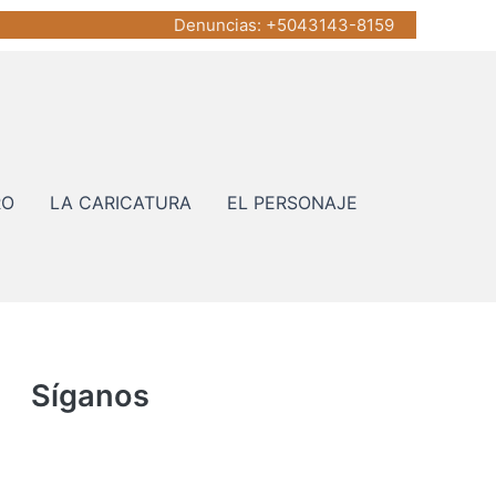
Denuncias
: +5043143-8159
RO
LA CARICATURA
EL PERSONAJE
Síganos