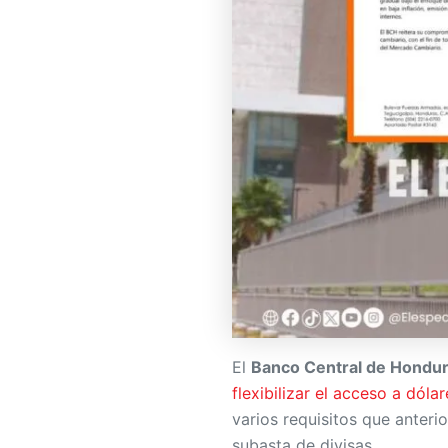
El
Banco Central de Hondu
flexibilizar el acceso a dól
varios requisitos que anteri
subasta de divisas.