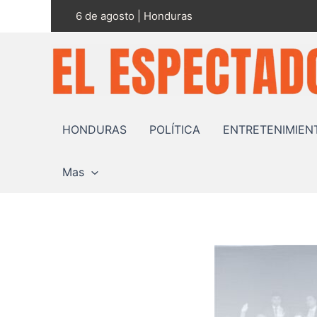
Ir
6 de agosto | Honduras
al
contenido
HONDURAS
POLÍTICA
ENTRETENIMIEN
Mas