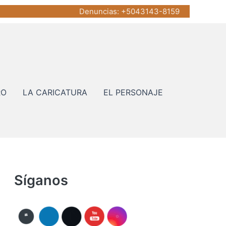
Denuncias
: +5043143-8159
RO
LA CARICATURA
EL PERSONAJE
Síganos