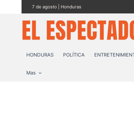
Ir
7 de agosto | Honduras
al
contenido
HONDURAS
POLÍTICA
ENTRETENIMIEN
Mas