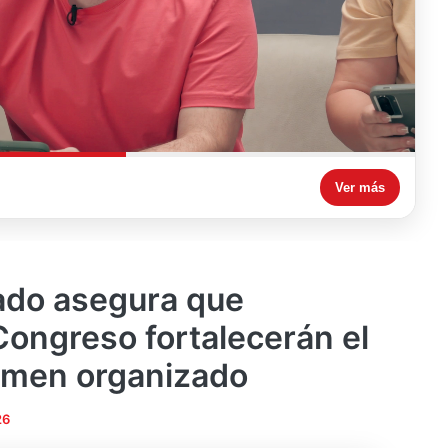
Ver más
do asegura que
Congreso fortalecerán el
imen organizado
26