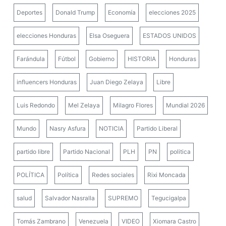
Deportes
Donald Trump
Economía
elecciones 2025
elecciones Honduras
Elsa Oseguera
ESTADOS UNIDOS
Farándula
Fútbol
Gobierno
HISTORIA
Honduras
influencers Honduras
Juan Diego Zelaya
Libre
Luis Redondo
Mel Zelaya
Milagro Flores
Mundial 2026
Mundo
Nasry Asfura
NOTICIA
Partido Liberal
partido libre
Partido Nacional
PLH
PN
politica
POLÍTICA
Política
Redes sociales
Rixi Moncada
salud
Salvador Nasralla
SUPREMO
Tegucigalpa
Tomás Zambrano
Venezuela
VIDEO
Xiomara Castro