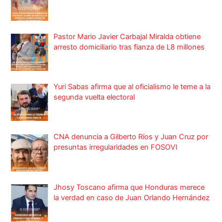
Pastor Mario Javier Carbajal Miralda obtiene
arresto domiciliario tras fianza de L8 millones
Yuri Sabas afirma que al oficialismo le teme a la
segunda vuelta electoral
CNA denuncia a Gilberto Ríos y Juan Cruz por
presuntas irregularidades en FOSOVI
Jhosy Toscano afirma que Honduras merece
la verdad en caso de Juan Orlando Hernández