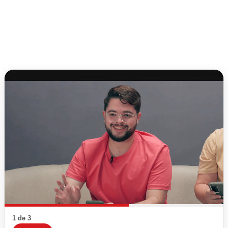
1 de 3