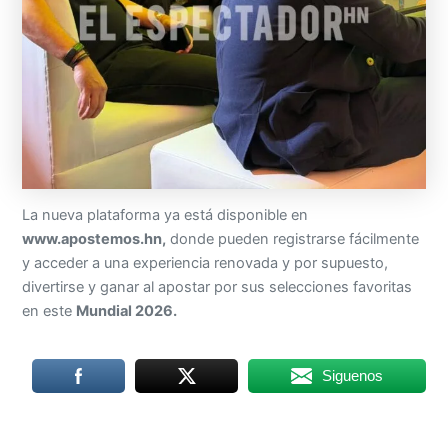
La nueva plataforma ya está disponible en
www.apostemos.hn,
donde pueden registrarse fácilmente
y acceder a una experiencia renovada y por supuesto,
divertirse y ganar al apostar por sus selecciones favoritas
en este
Mundial 2026.
Siguenos