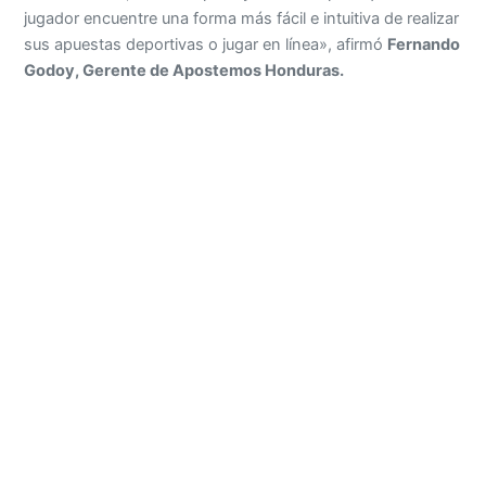
jugador encuentre una forma más fácil e intuitiva de realizar
sus apuestas deportivas o jugar en línea», afirmó
Fernando
Godoy, Gerente de Apostemos Honduras.