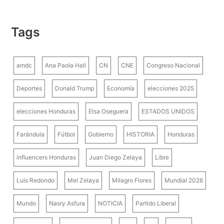
Tags
amdc
Ana Paola Hall
CN
CNE
Congreso Nacional
Deportes
Donald Trump
Economía
elecciones 2025
elecciones Honduras
Elsa Oseguera
ESTADOS UNIDOS
Farándula
Fútbol
Gobierno
HISTORIA
Honduras
influencers Honduras
Juan Diego Zelaya
Libre
Luis Redondo
Mel Zelaya
Milagro Flores
Mundial 2026
Mundo
Nasry Asfura
NOTICIA
Partido Liberal