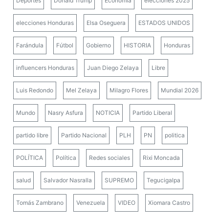
Deportes
Donald Trump
Economía
elecciones 2025
elecciones Honduras
Elsa Oseguera
ESTADOS UNIDOS
Farándula
Fútbol
Gobierno
HISTORIA
Honduras
influencers Honduras
Juan Diego Zelaya
Libre
Luis Redondo
Mel Zelaya
Milagro Flores
Mundial 2026
Mundo
Nasry Asfura
NOTICIA
Partido Liberal
partido libre
Partido Nacional
PLH
PN
politica
POLÍTICA
Política
Redes sociales
Rixi Moncada
salud
Salvador Nasralla
SUPREMO
Tegucigalpa
Tomás Zambrano
Venezuela
VIDEO
Xiomara Castro