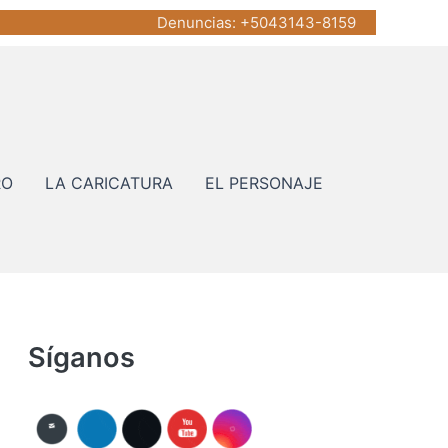
Denuncias
: +5043143-8159
RO
LA CARICATURA
EL PERSONAJE
Síganos