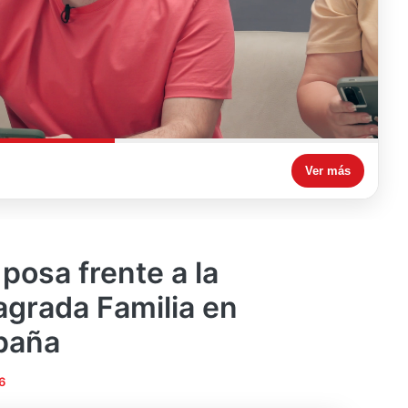
Ver más
posa frente a la
grada Familia en
paña
6