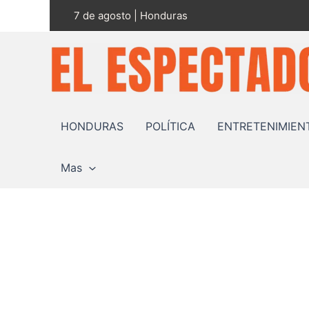
Ir
7 de agosto | Honduras
al
contenido
HONDURAS
POLÍTICA
ENTRETENIMIEN
Mas