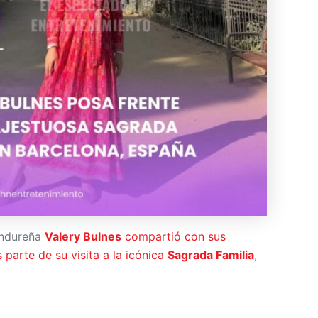
ondureña
Valery Bulnes
compartió con sus
 parte de su visita a la icónica
Sagrada Familia
,