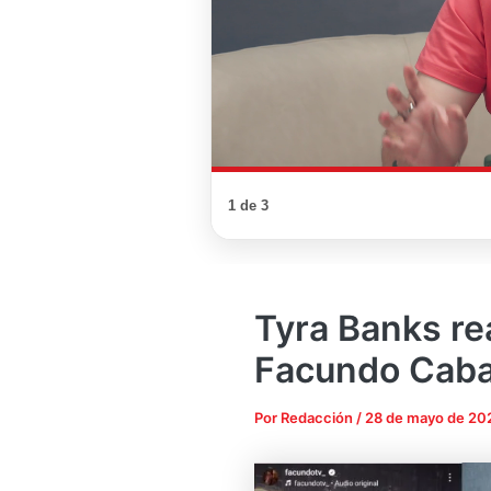
1 de 3
Tyra Banks re
Facundo Caba
Por
Redacción
/
28 de mayo de 20