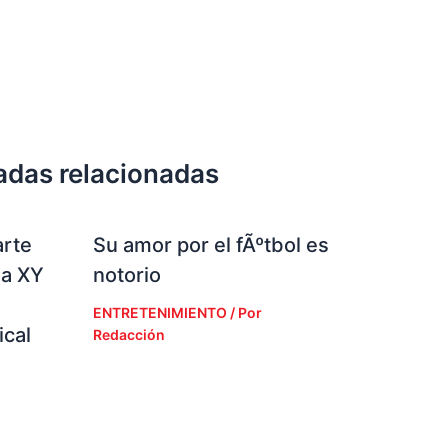
adas relacionadas
arte
Su amor por el fÃºtbol es
la XY
notorio
ENTRETENIMIENTO
/ Por
cal
Redacción