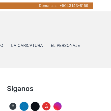
Denuncias
: +5043143-8159
RO
LA CARICATURA
EL PERSONAJE
Síganos