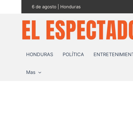
Ir
6 de agosto | Honduras
al
contenido
HONDURAS
POLÍTICA
ENTRETENIMIEN
Mas