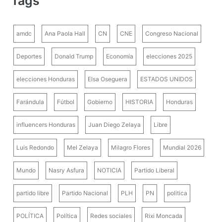
Tags
amdc
Ana Paola Hall
CN
CNE
Congreso Nacional
Deportes
Donald Trump
Economía
elecciones 2025
elecciones Honduras
Elsa Oseguera
ESTADOS UNIDOS
Farándula
Fútbol
Gobierno
HISTORIA
Honduras
influencers Honduras
Juan Diego Zelaya
Libre
Luis Redondo
Mel Zelaya
Milagro Flores
Mundial 2026
Mundo
Nasry Asfura
NOTICIA
Partido Liberal
partido libre
Partido Nacional
PLH
PN
politica
POLÍTICA
Política
Redes sociales
Rixi Moncada