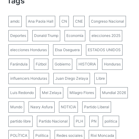
Tags
amdc
Ana Paola Hall
CN
CNE
Congreso Nacional
Deportes
Donald Trump
Economía
elecciones 2025
elecciones Honduras
Elsa Oseguera
ESTADOS UNIDOS
Farándula
Fútbol
Gobierno
HISTORIA
Honduras
influencers Honduras
Juan Diego Zelaya
Libre
Luis Redondo
Mel Zelaya
Milagro Flores
Mundial 2026
Mundo
Nasry Asfura
NOTICIA
Partido Liberal
partido libre
Partido Nacional
PLH
PN
politica
POLÍTICA
Política
Redes sociales
Rixi Moncada