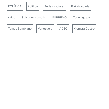
POLÍTICA
Política
Redes sociales
Rixi Moncada
salud
Salvador Nasralla
SUPREMO
Tegucigalpa
Tomás Zambrano
Venezuela
VIDEO
Xiomara Castro