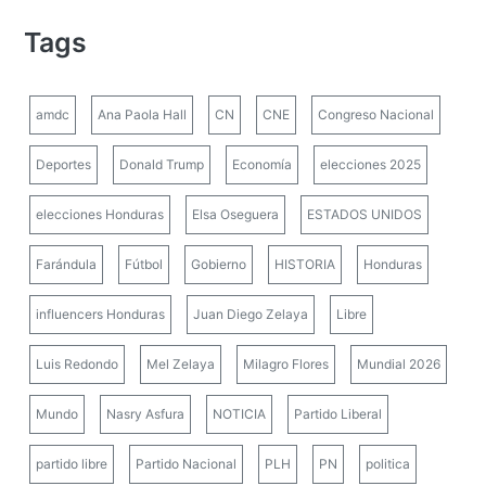
Tags
amdc
Ana Paola Hall
CN
CNE
Congreso Nacional
Deportes
Donald Trump
Economía
elecciones 2025
elecciones Honduras
Elsa Oseguera
ESTADOS UNIDOS
Farándula
Fútbol
Gobierno
HISTORIA
Honduras
influencers Honduras
Juan Diego Zelaya
Libre
Luis Redondo
Mel Zelaya
Milagro Flores
Mundial 2026
Mundo
Nasry Asfura
NOTICIA
Partido Liberal
partido libre
Partido Nacional
PLH
PN
politica