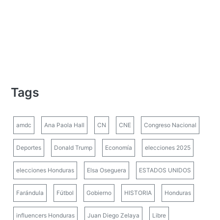
Tags
amdc
Ana Paola Hall
CN
CNE
Congreso Nacional
Deportes
Donald Trump
Economía
elecciones 2025
elecciones Honduras
Elsa Oseguera
ESTADOS UNIDOS
Farándula
Fútbol
Gobierno
HISTORIA
Honduras
influencers Honduras
Juan Diego Zelaya
Libre