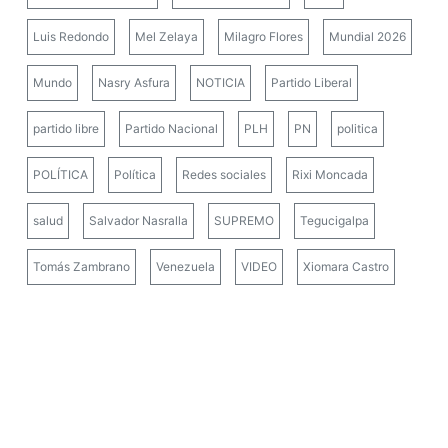
Luis Redondo
Mel Zelaya
Milagro Flores
Mundial 2026
Mundo
Nasry Asfura
NOTICIA
Partido Liberal
partido libre
Partido Nacional
PLH
PN
politica
POLÍTICA
Política
Redes sociales
Rixi Moncada
salud
Salvador Nasralla
SUPREMO
Tegucigalpa
Tomás Zambrano
Venezuela
VIDEO
Xiomara Castro