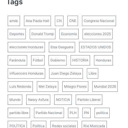
Tags
amdc
Ana Paola Hall
CN
CNE
Congreso Nacional
Deportes
Donald Trump
Economía
elecciones 2025
elecciones Honduras
Elsa Oseguera
ESTADOS UNIDOS
Farándula
Fútbol
Gobierno
HISTORIA
Honduras
influencers Honduras
Juan Diego Zelaya
Libre
Luis Redondo
Mel Zelaya
Milagro Flores
Mundial 2026
Mundo
Nasry Asfura
NOTICIA
Partido Liberal
partido libre
Partido Nacional
PLH
PN
politica
POLÍTICA
Política
Redes sociales
Rixi Moncada