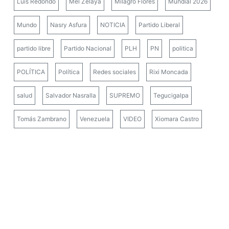
Luis Redondo
Mel Zelaya
Milagro Flores
Mundial 2026
Mundo
Nasry Asfura
NOTICIA
Partido Liberal
partido libre
Partido Nacional
PLH
PN
politica
POLÍTICA
Política
Redes sociales
Rixi Moncada
salud
Salvador Nasralla
SUPREMO
Tegucigalpa
Tomás Zambrano
Venezuela
VIDEO
Xiomara Castro