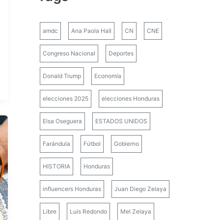
amdc
Ana Paola Hall
CN
CNE
Congreso Nacional
Deportes
Donald Trump
Economía
elecciones 2025
elecciones Honduras
Elsa Oseguera
ESTADOS UNIDOS
Farándula
Fútbol
Gobierno
HISTORIA
Honduras
influencers Honduras
Juan Diego Zelaya
Libre
Luis Redondo
Mel Zelaya