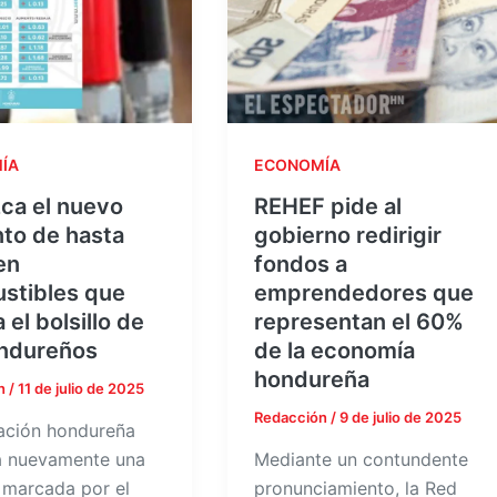
ÍA
ECONOMÍA
ca el nuevo
REHEF pide al
to de hasta
gobierno redirigir
en
fondos a
stibles que
emprendedores que
 el bolsillo de
representan el 60%
ondureños
de la economía
hondureña
n
/
11 de julio de 2025
Redacción
/
9 de julio de 2025
ación hondureña
a nuevamente una
Mediante un contundente
marcada por el
pronunciamiento, la Red