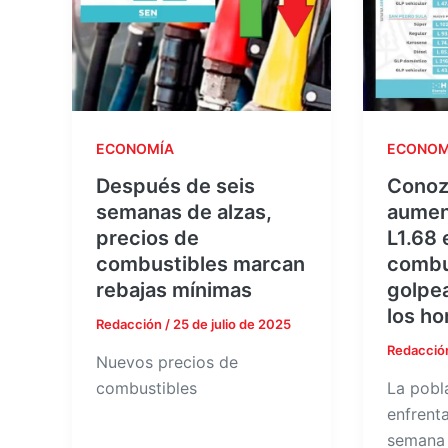
ECONOMÍA
ECONOM
Después de seis
Conoz
semanas de alzas,
aumen
precios de
L1.68 
combustibles marcan
combu
rebajas mínimas
golpea
los h
Redacción
/
25 de julio de 2025
Redacció
Nuevos precios de
combustibles
La pobl
enfrent
semana 