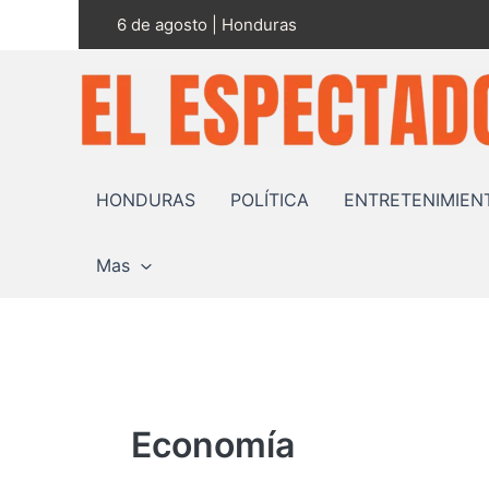
Ir
6 de agosto | Honduras
al
contenido
HONDURAS
POLÍTICA
ENTRETENIMIEN
Mas
Economía