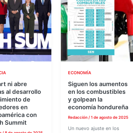
CIA
ECONOMÍA
t ni abre
Siguen los aumentos
s al desarrollo
en los combustibles
imiento de
y golpean la
edores en
economía hondureña
oamérica con
Redacción
/
1 de agosto de 2025
h Summit
Un nuevo ajuste en los
n
/
8 de agosto de 2025