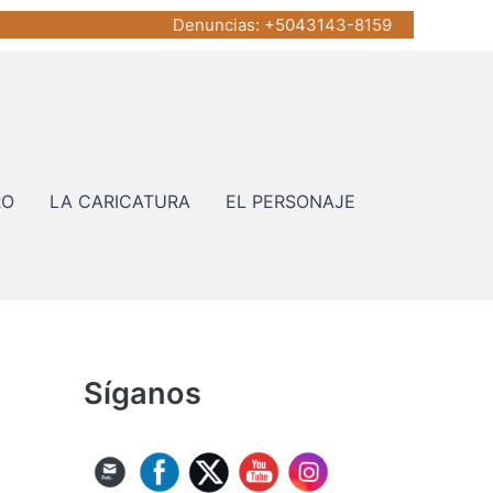
Denuncias
: +5043143-8159
RO
LA CARICATURA
EL PERSONAJE
Síganos