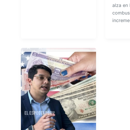
alza en 
combust
increme